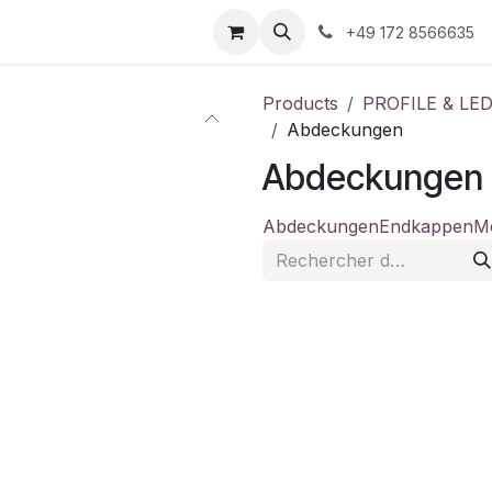
 us
+49 172 8566635
Products
PROFILE & LE
Abdeckungen
Abdeckungen
Abdeckungen
Endkappen
M