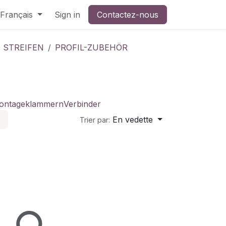
Français
Sign in
Contactez-nous
D STREIFEN
PROFIL-ZUBEHÖR
ontageklammern
Verbinder
En vedette
Trier par: